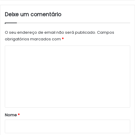
Deixe um comentário
O seu endereço de email não será publicado.
Campos
obrigatórios marcados com
*
C
o
m
e
n
t
á
r
Nome
*
i
o