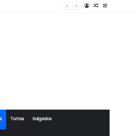
Log In
Artigo Aleatório
Sidebar
s
Tortas
Salgados