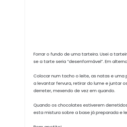
Forrar o fundo de uma tarteira. Usei a tarte
se a tarte seria “desenformável”. Em altern
Colocar num tacho o leite, as natas e uma 
a levantar fervura, retirar do lume e juntar
derreter, mexendo de vez em quando.
Quando os chocolates estiverem derretidos,
esta mistura sobre a base já preparada e lev
Bom apetite!