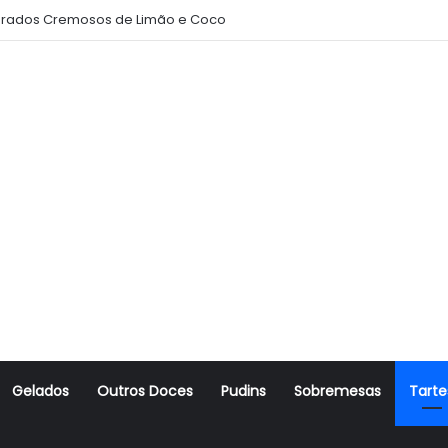
rados Cremosos de Limão e Coco
Gelados
Outros Doces
Pudins
Sobremesas
Tarte
r