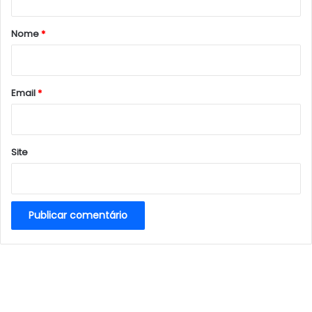
á
r
Nome
*
i
o
*
Email
*
Site