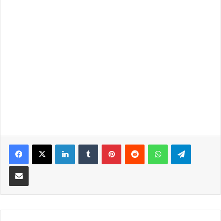
LinkedIn
Tumblr
Pinterest
Reddit
WhatsApp
Telegra
Partilhar Via Email