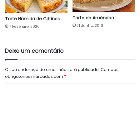
Tarte de Amêndoa
Tarte Húmida de Citrinos
21 Junho, 2016
7 Fevereiro, 2026
Deixe um comentário
O seu endereço de email não será publicado.
Campos
obrigatórios marcados com
*
C
o
m
e
n
t