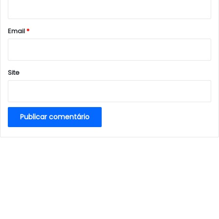
i
o
*
Email
*
Site