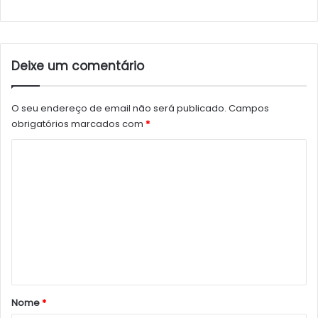
Deixe um comentário
O seu endereço de email não será publicado.
Campos
obrigatórios marcados com
*
C
o
m
e
n
t
á
r
Nome
*