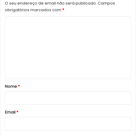
O seu endereço de email não será publicado.
Campos
obrigatórios marcados com
*
C
o
m
e
n
t
á
r
Nome
*
i
o
*
Email
*