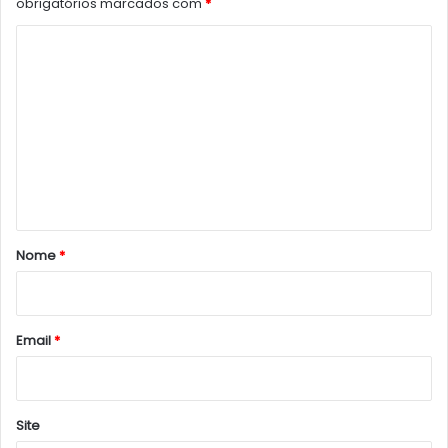
obrigatórios marcados com
*
C
o
m
e
n
t
á
r
Nome
*
i
o
*
Email
*
Site