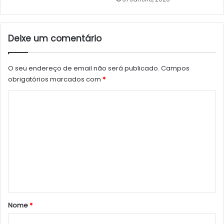
Deixe um comentário
O seu endereço de email não será publicado.
Campos
obrigatórios marcados com
*
C
o
m
e
n
t
á
r
Nome
*
i