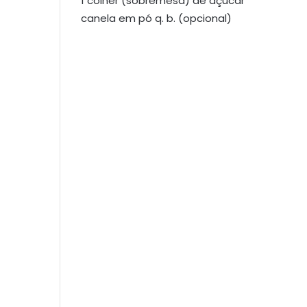
1 colher (sobremesa) de açúcar
canela em pó q. b. (opcional)