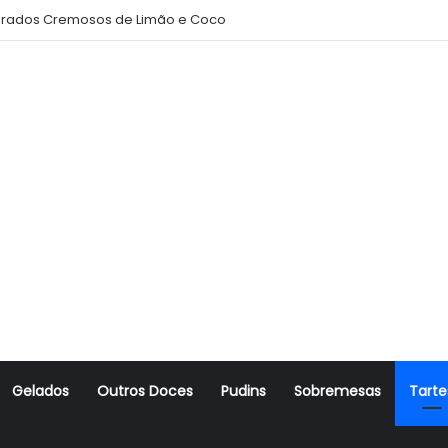
rados Cremosos de Limão e Coco
Gelados
Outros Doces
Pudins
Sobremesas
Tarte
r