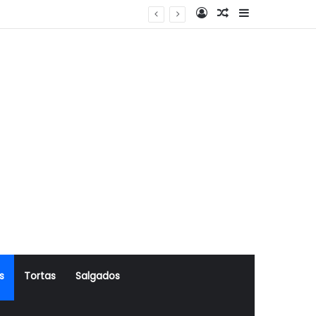
Log In
Artigo Aleatório
Sidebar
s
Tortas
Salgados