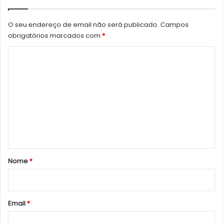
O seu endereço de email não será publicado.
Campos
obrigatórios marcados com
*
C
o
m
e
n
t
á
r
Nome
*
i
o
*
Email
*