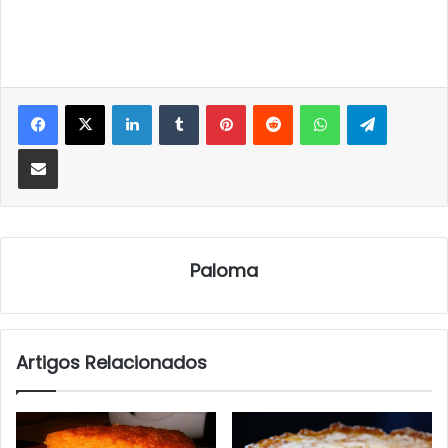
LinkedIn
Tumblr
Pinterest
Reddit
WhatsApp
Telegra
Partilhar Via Email
Paloma
Artigos Relacionados