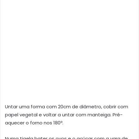
Untar uma forma com 20cm de diâmetro, cobrir com
papel vegetal e voltar a untar com manteiga. Pré-
aquecer o forno nos 180º.
Numa tigela bater os ovos e o açúcar com a vara de