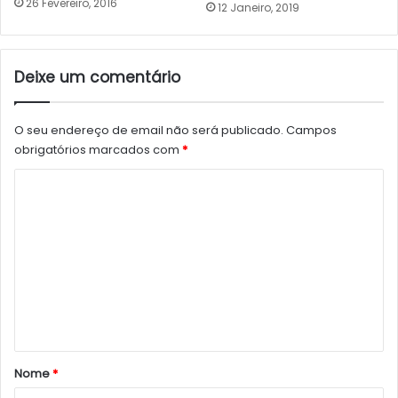
26 Fevereiro, 2016
12 Janeiro, 2019
Deixe um comentário
O seu endereço de email não será publicado.
Campos
obrigatórios marcados com
*
C
o
m
e
n
t
á
r
Nome
*
i