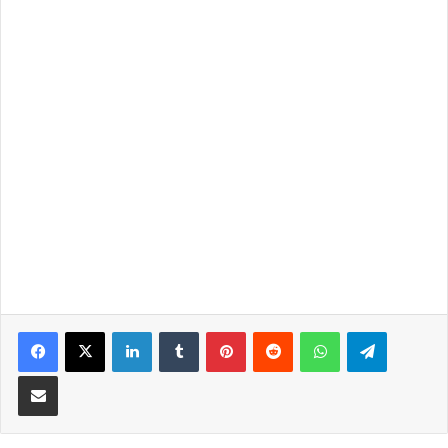
LinkedIn
Tumblr
Pinterest
Reddit
WhatsApp
Telegra
Partilhar Via Email