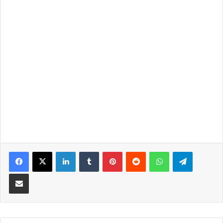
LinkedIn
Tumblr
Pinterest
Reddit
WhatsApp
Telegra
Partilhar Via Email