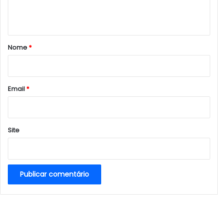
n
t
á
r
Nome
*
i
o
*
Email
*
Site