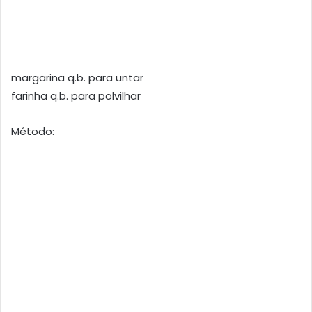
margarina q.b. para untar
farinha q.b. para polvilhar
Método: