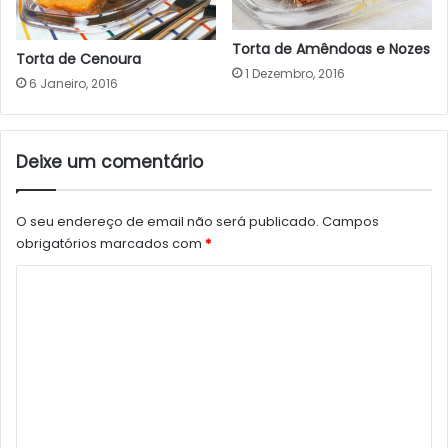
Torta de Amêndoas e Nozes
Torta de Cenoura
1 Dezembro, 2016
6 Janeiro, 2016
Deixe um comentário
O seu endereço de email não será publicado.
Campos
obrigatórios marcados com
*
C
o
m
e
n
t