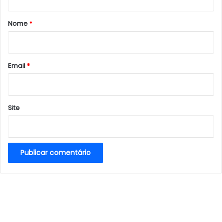
á
r
Nome
*
i
o
*
Email
*
Site