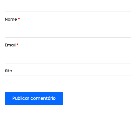
á
r
Nome
*
i
o
*
Email
*
Site