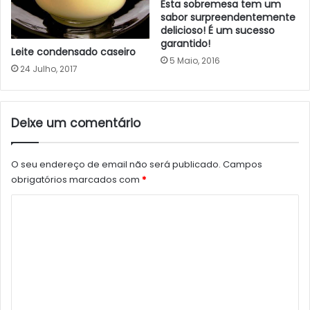
Esta sobremesa tem um
sabor surpreendentemente
delicioso! É um sucesso
garantido!
Leite condensado caseiro
5 Maio, 2016
24 Julho, 2017
Deixe um comentário
O seu endereço de email não será publicado.
Campos
obrigatórios marcados com
*
C
o
m
e
n
t