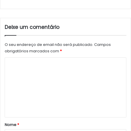
Deixe um comentário
O seu endereço de email não será publicado.
Campos
obrigatórios marcados com
*
C
o
m
e
n
t
á
r
Nome
*