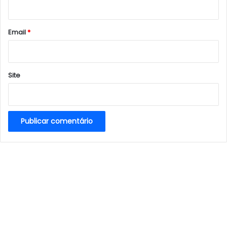
i
o
*
Email
*
Site