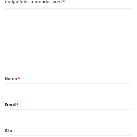
obrigatórios marcados com
*
C
o
m
e
n
t
á
r
Nome
*
i
o
*
Email
*
Site