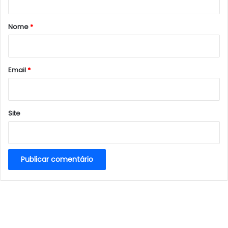
á
r
Nome
*
i
o
*
Email
*
Site