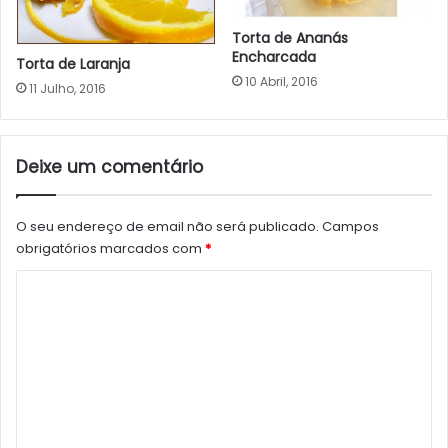
Torta de Ananás
Encharcada
Torta de Laranja
10 Abril, 2016
11 Julho, 2016
Deixe um comentário
O seu endereço de email não será publicado.
Campos
obrigatórios marcados com
*
C
o
m
e
n
t