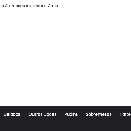
 Amanteigado
Gelados
Outros Doces
Pudins
Sobremesas
Tarte
r