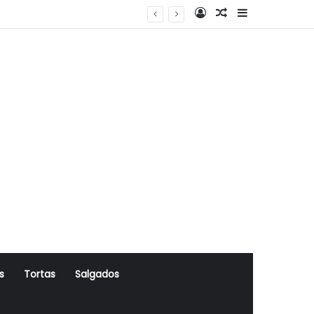
Log In
Artigo Aleatório
Sidebar
s
Tortas
Salgados