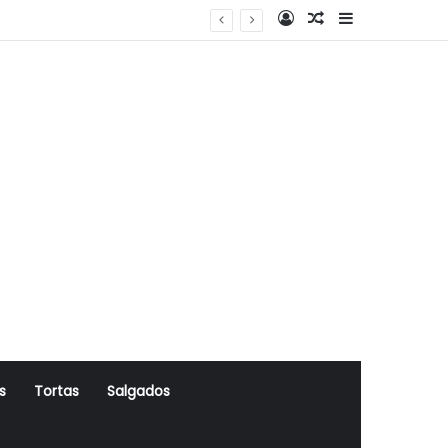
Log In
Artigo Aleatório
Sidebar
s
Tortas
Salgados