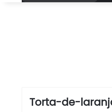
por
Torta-de-laran