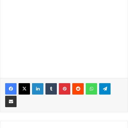
LinkedIn
Tumblr
Pinterest
Reddit
WhatsApp
Telegra
Partilhar Via Email