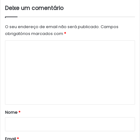
Deixe um comentário
O seu endereço de email não será publicado.
Campos
obrigatórios marcados com
*
C
o
m
e
n
t
á
r
Nome
*
i
o
*
Email
*