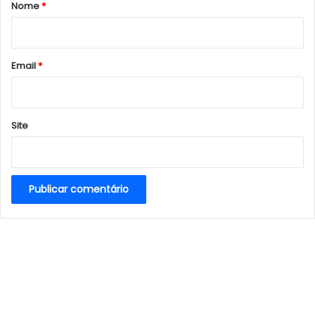
r
Nome
*
i
o
*
Email
*
Site