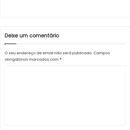
Deixe um comentário
O seu endereço de email não será publicado.
Campos
obrigatórios marcados com
*
C
o
m
e
n
t
á