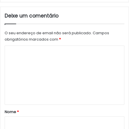
Deixe um comentário
O seu endereço de email não será publicado.
Campos
obrigatórios marcados com
*
C
o
m
e
n
t
á
r
Nome
*
i
o