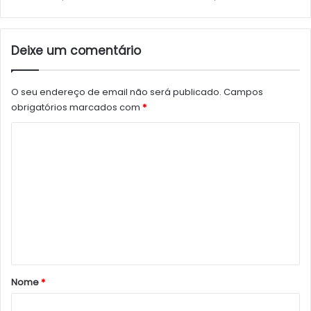
Deixe um comentário
O seu endereço de email não será publicado.
Campos
obrigatórios marcados com
*
C
o
m
e
n
t
á
r
Nome
*
i