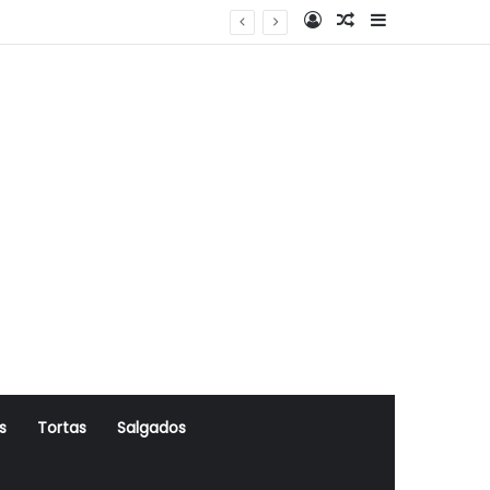
Log In
Artigo Aleatório
Sidebar
s
Tortas
Salgados