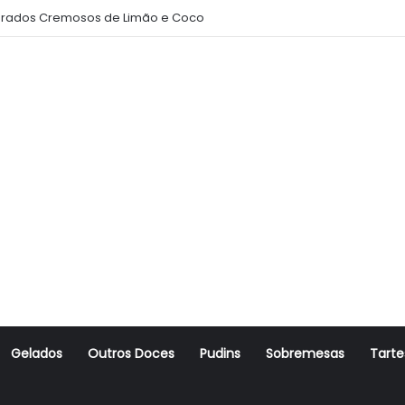
rados Cremosos de Limão e Coco
Gelados
Outros Doces
Pudins
Sobremesas
Tarte
r