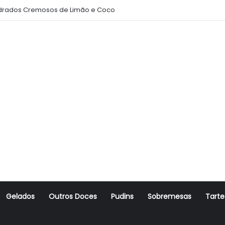
rados Cremosos de Limão e Coco
Gelados
Outros Doces
Pudins
Sobremesas
Tarte
r