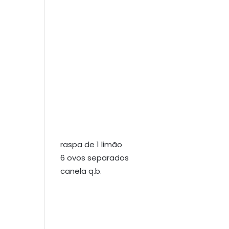
raspa de 1 limão
6 ovos separados
canela q.b.