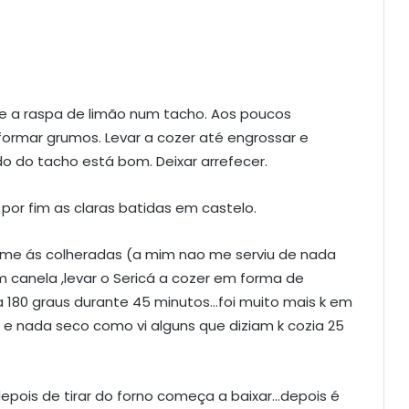
 e a raspa de limão num tacho. Aos poucos
 formar grumos. Levar a cozer até engrossar e
o do tacho está bom. Deixar arrefecer.
or fim as claras batidas em castelo.
eme ás colheradas (a mim nao me serviu de nada
 canela ,levar o Sericá a cozer em forma de
 a 180 graus durante 45 minutos…foi muito mais k em
m e nada seco como vi alguns que diziam k cozia 25
epois de tirar do forno começa a baixar…depois é