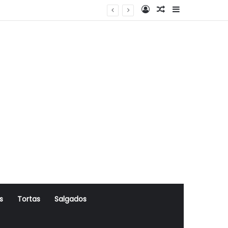
Log In
Artigo Aleatório
Sidebar
s
Tortas
Salgados