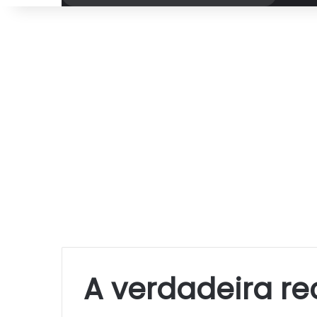
por
A verdadeira re