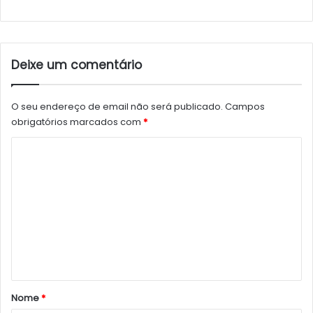
Deixe um comentário
O seu endereço de email não será publicado.
Campos
obrigatórios marcados com
*
C
o
m
e
n
t
á
r
Nome
*