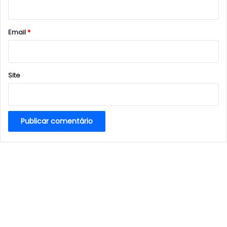
i
o
*
Email
*
Site