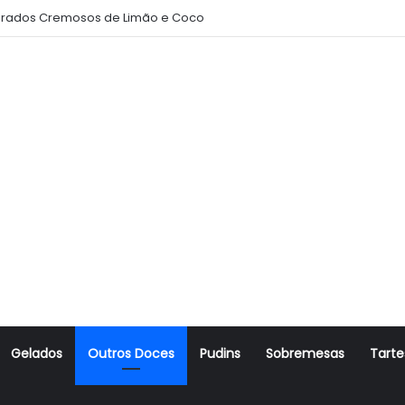
rados Cremosos de Limão e Coco
Gelados
Outros Doces
Pudins
Sobremesas
Tarte
r