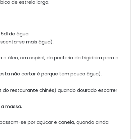
bico de estrela larga.
2.5dl de água.
escenta-se mais água).
 óleo, em espiral, da periferia da frigideira para o
 esta não cortar é porque tem pouca água).
aus do restaurante chinês) quando dourado escorrer
 a massa.
passam-se por açúcar e canela, quando ainda