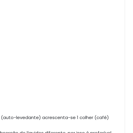
o (auto-levedante) acrescenta-se 1 colher (café)
sorção de líquidos diferente, por isso é preferível