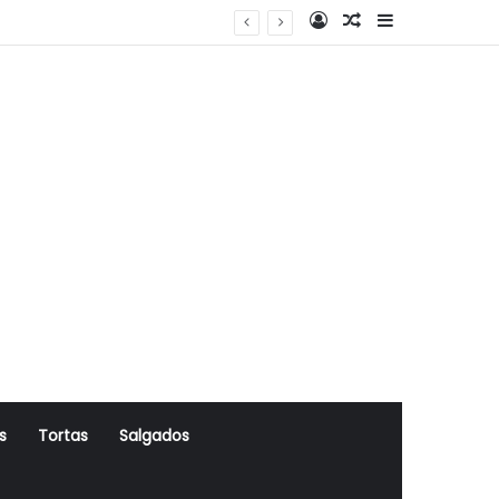
Log In
Artigo Aleatório
Sidebar
s
Tortas
Salgados