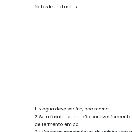
Notas Importantes:
1. A água deve ser fria, não morna.
2. Se a farinha usada não contiver ferment
de fermento em pó.
3. Diferentes marcas/lotes de farinha têm ab