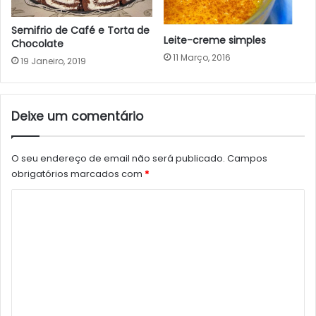
Semifrio de Café e Torta de
Leite-creme simples
Chocolate
11 Março, 2016
19 Janeiro, 2019
Deixe um comentário
O seu endereço de email não será publicado.
Campos
obrigatórios marcados com
*
C
o
m
e
n
t