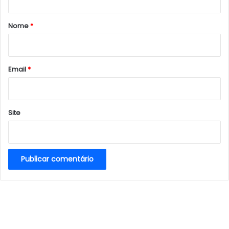
á
r
Nome
*
i
o
*
Email
*
Site