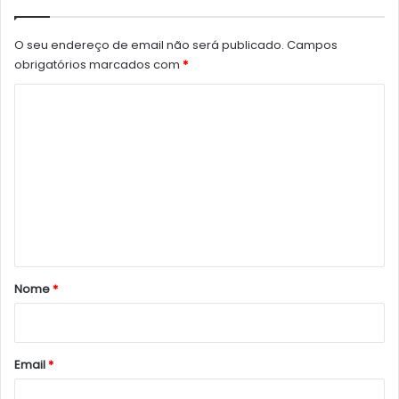
O seu endereço de email não será publicado.
Campos
obrigatórios marcados com
*
C
o
m
e
n
t
á
r
Nome
*
i
o
*
Email
*