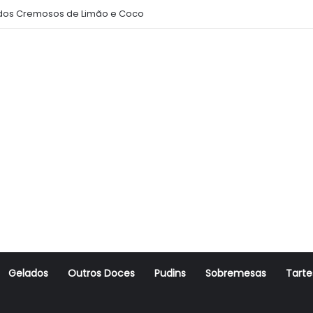
os Cremosos de Limão e Coco
Gelados
Outros Doces
Pudins
Sobremesas
Tarte
r