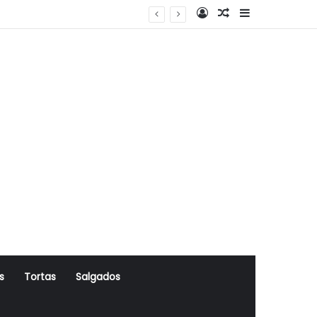
Log In
Artigo Aleatório
Sidebar
s
Tortas
Salgados