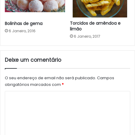
Torcidos de amêndoa e
Bolinhas de gema
limão
6 Janeiro, 2016
6 Janeiro, 2017
Deixe um comentário
O seu endereço de email não será publicado.
Campos
obrigatórios marcados com
*
C
o
m
e
n