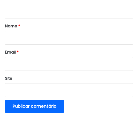
t
á
r
Nome
*
i
o
*
Email
*
Site