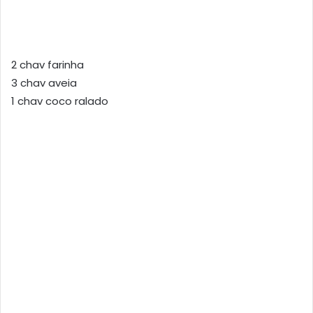
2 chav farinha
3 chav aveia
1 chav coco ralado