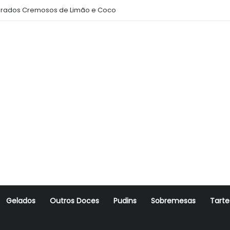
rados Cremosos de Limão e Coco
Gelados
Outros Doces
Pudins
Sobremesas
Tarte
r