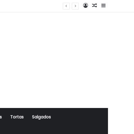
Log In
Artigo Aleatório
Sidebar
s
Tortas
Salgados