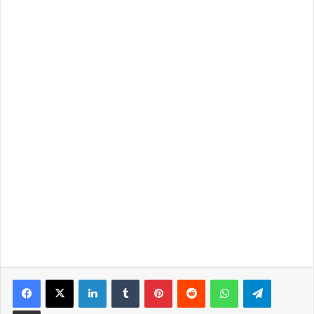
LinkedIn
Tumblr
Pinterest
Reddit
WhatsApp
Telegra
Partilhar Via Email