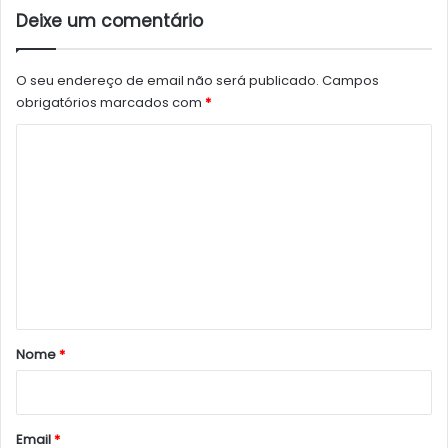
Deixe um comentário
O seu endereço de email não será publicado.
Campos
obrigatórios marcados com
*
C
o
m
e
n
t
á
r
Nome
*
i
o
*
Email
*