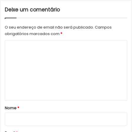
Deixe um comentário
O seu endereço de email não será publicado.
Campos
obrigatórios marcados com
*
C
o
m
e
n
t
á
r
Nome
*
i
o