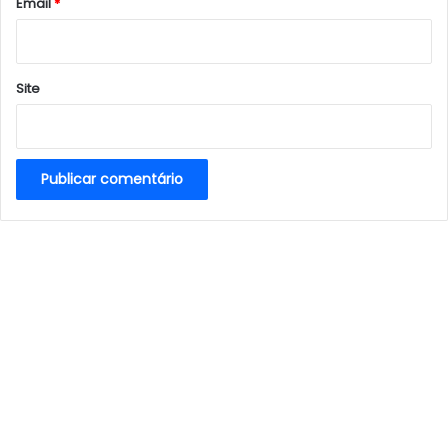
*
Email
*
Site