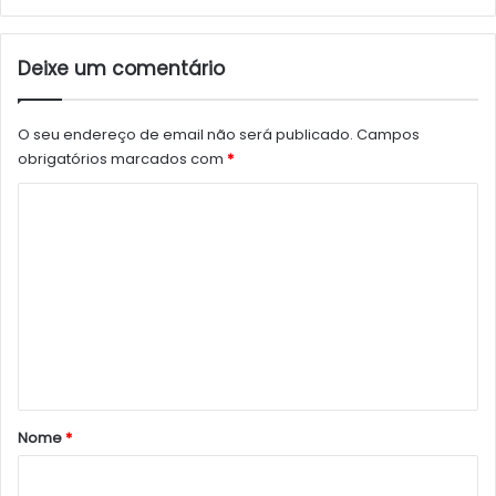
Deixe um comentário
O seu endereço de email não será publicado.
Campos
obrigatórios marcados com
*
C
o
m
e
n
t
á
r
Nome
*
i