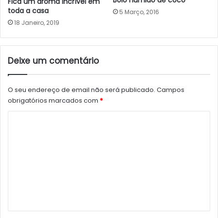
Bolo húmido de coco
Fica um aroma incrível em
toda a casa
5 Março, 2016
18 Janeiro, 2019
Deixe um comentário
O seu endereço de email não será publicado.
Campos
obrigatórios marcados com
*
C
o
m
e
n
t
á