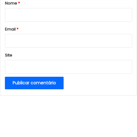
r
Nome
*
i
o
*
Email
*
Site