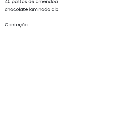
40 palitos de amêndoa
chocolate laminado q.b.
Confeção: