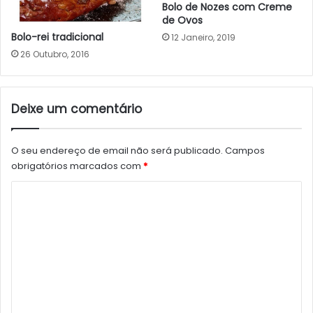
Bolo de Nozes com Creme
de Ovos
Bolo-rei tradicional
12 Janeiro, 2019
26 Outubro, 2016
Deixe um comentário
O seu endereço de email não será publicado.
Campos
obrigatórios marcados com
*
C
o
m
e
n
t