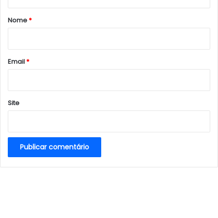
á
r
Nome
*
i
o
*
Email
*
Site