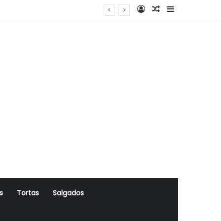
Log In
Artigo Aleatório
Sidebar
s
Tortas
Salgados