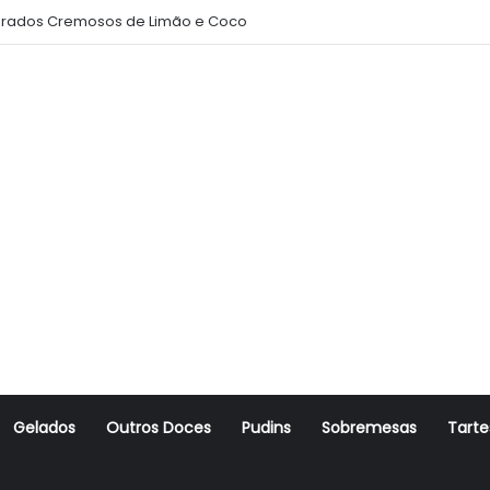
rados Cremosos de Limão e Coco
Gelados
Outros Doces
Pudins
Sobremesas
Tarte
r