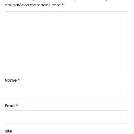
obrigatórios marcados com
*
C
o
m
e
n
t
á
r
Nome
*
i
o
*
Email
*
Site