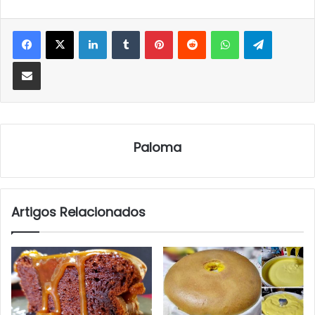
LinkedIn
Tumblr
Pinterest
Reddit
WhatsApp
Telegra
Partilhar Via Email
Paloma
Artigos Relacionados