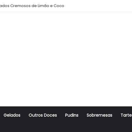
ados Cremosos de Limão e Coco
Gelados
Outros Doces
Pudins
Sobremesas
Tarte
r