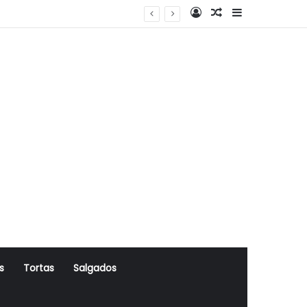
Log In
Artigo Aleatório
Sidebar
s
Tortas
Salgados