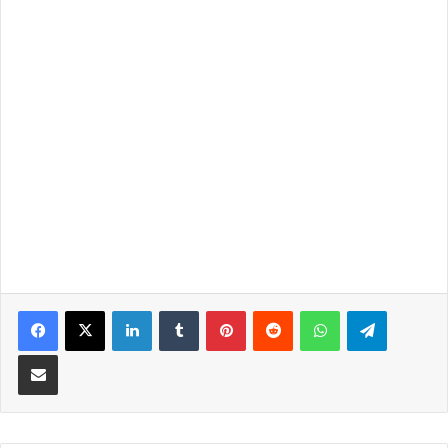
LinkedIn
Tumblr
Pinterest
Reddit
WhatsApp
Telegra
Partilhar Via Email