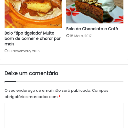
Bolo de Chocolate e Café
Bolo “tipo tigelada” Muito
15 Maio, 2017
bom de comer e chorar por
mais
18 Novembro, 2016
Deixe um comentário
O seu endereço de email não será publicado.
Campos
obrigatórios marcados com
*
C
o
m