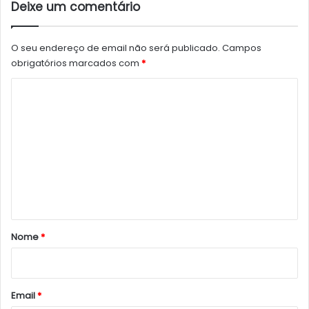
Deixe um comentário
O seu endereço de email não será publicado.
Campos
obrigatórios marcados com
*
C
o
m
e
n
t
á
r
Nome
*
i
o
*
Email
*