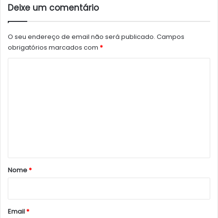
Deixe um comentário
O seu endereço de email não será publicado.
Campos
obrigatórios marcados com
*
C
o
m
e
n
t
á
r
Nome
*
i
o
*
Email
*