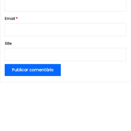
i
o
*
Email
*
Site