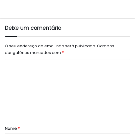
Deixe um comentário
O seu endereço de email não será publicado.
Campos
obrigatórios marcados com
*
C
o
m
e
n
t
á
r
Nome
*