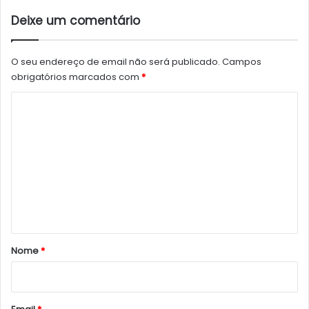
Deixe um comentário
O seu endereço de email não será publicado.
Campos
obrigatórios marcados com
*
C
o
m
e
n
t
á
r
Nome
*
i
o
*