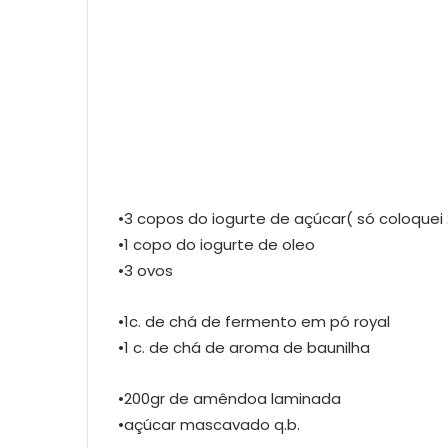
•3 copos do iogurte de açúcar( só coloquei
•1 copo do iogurte de oleo
•3 ovos
•1c. de chá de fermento em pó royal
•1 c. de chá de aroma de baunilha
•200gr de amêndoa laminada
•açúcar mascavado q.b.