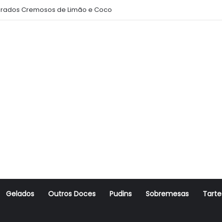
rados Cremosos de Limão e Coco
Gelados
Outros Doces
Pudins
Sobremesas
Tarte
r