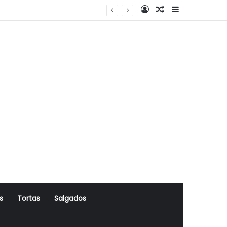
Log In
Artigo Aleatório
Sidebar
s
Tortas
Salgados