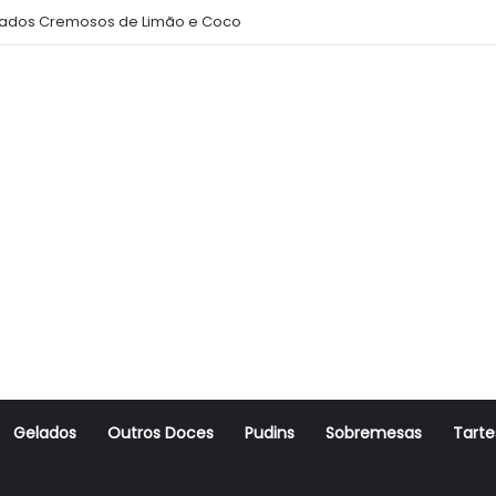
ados Cremosos de Limão e Coco
Gelados
Outros Doces
Pudins
Sobremesas
Tarte
r