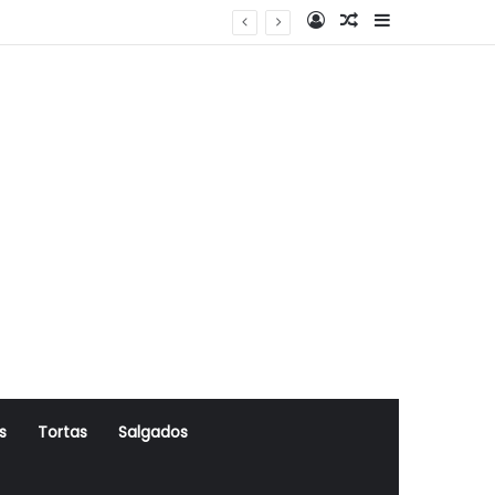
Log In
Artigo Aleatório
Sidebar
s
Tortas
Salgados