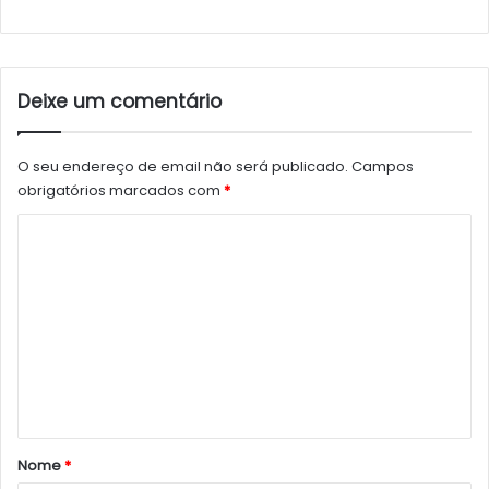
Deixe um comentário
O seu endereço de email não será publicado.
Campos
obrigatórios marcados com
*
C
o
m
e
n
t
á
r
Nome
*