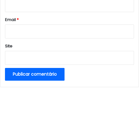
i
o
*
Email
*
Site